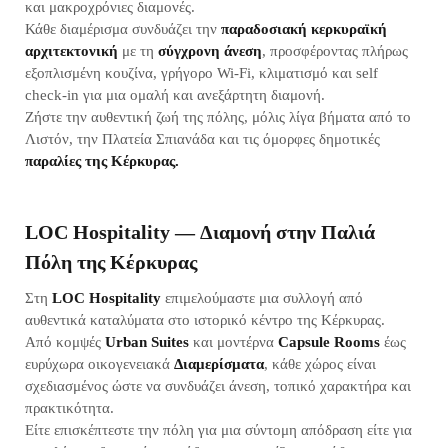
και μακροχρόνιες διαμονές.
Κάθε διαμέρισμα συνδυάζει την
παραδοσιακή κερκυραϊκή
αρχιτεκτονική
με τη
σύγχρονη άνεση
, προσφέροντας πλήρως
εξοπλισμένη κουζίνα, γρήγορο Wi-Fi, κλιματισμό και self
check-in για μια ομαλή και ανεξάρτητη διαμονή.
Ζήστε την αυθεντική ζωή της πόλης, μόλις λίγα βήματα από το
Λιστόν, την Πλατεία Σπιανάδα και τις όμορφες δημοτικές
παραλίες της Κέρκυρας.
LOC Hospitality — Διαμονή στην Παλιά
Πόλη της Κέρκυρας
Στη
LOC Hospitality
επιμελούμαστε μια συλλογή από
αυθεντικά καταλύματα στο ιστορικό κέντρο της Κέρκυρας.
Από κομψές
Urban Suites
και μοντέρνα
Capsule Rooms
έως
ευρύχωρα οικογενειακά
Διαμερίσματα
, κάθε χώρος είναι
σχεδιασμένος ώστε να συνδυάζει άνεση, τοπικό χαρακτήρα και
πρακτικότητα.
Είτε επισκέπτεστε την πόλη για μια σύντομη απόδραση είτε για