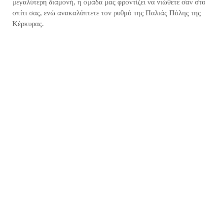
μεγαλύτερη διαμονή, η ομάδα μας φροντίζει να νιώθετε σαν στο
σπίτι σας, ενώ ανακαλύπτετε τον ρυθμό της Παλιάς Πόλης της
Κέρκυρας.
The Hidden Passage Grand
Suite
57.97 m²
1 bed
1 bathroom
Άφιξη και Υποστήριξη Επισκεπτών Ολόκληρο το
διαμέρισμα είναι δικό σας για να το απολαύσετε! Θα
σας υποδεχθεί προσωπικά ένα μέλος...