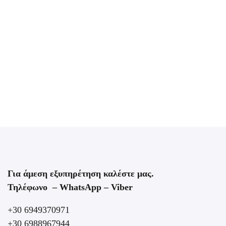
Άφιξη και Υποστήριξη Επισκεπτών Ολόκληρο το
διαμέρισμα είναι στη διάθεσή σας για να το απολαύσετε!
Θα σας υποδεχτεί προσωπικά ένα μέλος της ομάδας
LOC Hospitality ή θα λάβετε οδηγίες για...
ROOM DETAIL
Για άμεση εξυπηρέτηση καλέστε μας.
Τηλέφωνο – WhatsApp – Viber
+30 6949370971
+30 6988967944