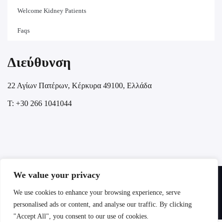
Welcome Kidney Patients
Faqs
Διεύθυνση
22 Αγίων Πατέρων, Κέρκυρα 49100, Ελλάδα
T: +30 266 1041044
We value your privacy
Copyright @ 2025 LOC HOSPITALITY. All rights reserved.
We use cookies to enhance your browsing experience, serve
personalised ads or content, and analyse our traffic. By clicking
Πολιτική Απορρήτου
"Accept All", you consent to our use of cookies.